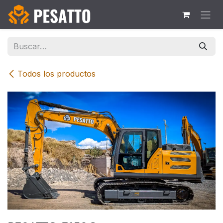
Ir al contenido
Todos los productos