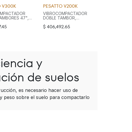
 V300K
PESATTO V200K
OMPACTADOR
VIBROCOMPACTADOR
AMBORES 47",
DOBLE TAMBOR,
N EN
TAMBORES 35",
7.45
$
406,492.65
S, DEPOSITO
TRACCION EN
A, SISTEMA DE
TAMBORES, DEPOSITO
ESTRUCTURA
PARA AGUA, SISTEMA DE
LCO, ENFRIADO
RIEGO, ESTRUCTURA
, DIRECCION
ANTIVUELCO, MOTOR
ADA, MOTOR
KUBOTA 18.6 KW 3 CIL.
CIL. DIESEL.
DIESEL FUERZA 30 KN.
iencia y
ción de suelos
rucción, es necesario hacer uso de
y peso sobre el suelo para compactarlo
llas en la estructura con el paso del