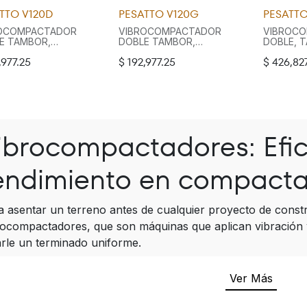
TTO V120D
PESATTO V120G
PESATTO
OCOMPACTADOR
VIBROCOMPACTADOR
VIBROC
E TAMBOR,
DOBLE TAMBOR,
DOBLE, T
RES 31.5",
TAMBORES 31.5",
TRACCIO
,977.25
$
192,977.25
$
426,82
CION EN
DIRECCION ARTICULADA,
TAMBORE
ORES, DEPOSITO
MOTOR HONDA GX390 13
PARA AGU
 AGUA, SISTEMA DE
HP 1 CIL. GASOLINA,
RIEGO, 
O, DIRECCION
ENFRIADO POR AIRE 4
ANTIVUE
CULADA, MOTOR
TIEMPOS, FUERZA 25 KN.
POR AGUA
CHAI 10.5 HP 1 CIL.
ARTICUL
L
KUBOTA 4 
ibrocompactadores: Efic
endimiento en compacta
a asentar un terreno antes de cualquier proyecto de const
rocompactadores, que son máquinas que aplican vibración 
arle un terminado uniforme.
uso de un vibrocompactador, evita hundimientos, grietas o fa
Ver Más
mpo. Es muy común usarlos en: