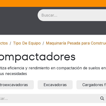
ontacargas
Accesorios
Marcas
Nosotros
Ofe
ctos
Tipo De Equipo
Maquinaría Pesada para Constru
ompactadores
tiza eficiencia y rendimiento en compactación de suelos e
tus necesidades
troexcavadoras
Excavadoras
Cargadores f