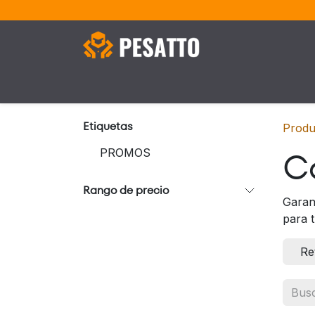
Ir al contenido
Maquinaria Pesada
Generadores
M
Etiquetas
Produ
C
PROMOS
Rango de precio
Garan
para 
Re