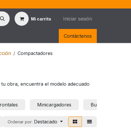
Iniciar sesión
Mi carrito
rtas
Contáctenos
cción
Compactadores
n tu obra, encuentra el modelo adecuado
rontales
Minicargadores
Bulldozers
Destacado
Ordenar por: