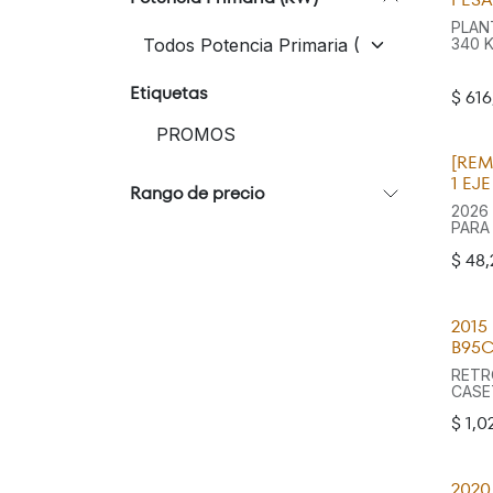
WEIC
110 H
PLAN
CON 
340 
17.5 Y
440/
TRAN
Etiquetas
EXTE
$
616
TRIFA
557.7
PROMOS
CONT
MOTO
[REM
DIES
1 EJE
Rango de precio
2026
PARA
GRAN
$
48,
G120
MUEL
TIRO
7000
201
PATI
BARRI
B95C
LLANT
RETR
CASE
USO 
$
1,0
CUC
RETR
MOTOR
2020