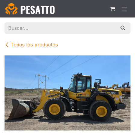
Ir al contenido
Todos los productos