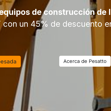
equipos de construcción de 
 Y con un 45% de descuento en
pesada
Acerca de Pesa​tto