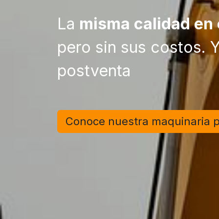
La
misma calidad en 
pero sin sus costos.
postventa
Conoce nuestra maquina
ria 